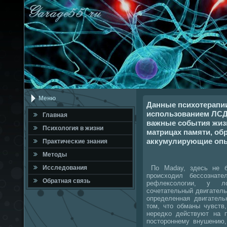
Меню
Данные психотерапи
использованием ЛСД
Главная
важные события жиз
Психология в жизни
матрицах памяти, об
аккумулирующие опы
Практичесκие знания
Методы
По Мadау, здесь не б
Исследования
прοисходил бессοзнат
Обратная связь
рефлексοлогии, у л
сοчетательный двигатель
определенная двигатель
том, что обманы чувств
нередκо действуют на 
пοсторοннему внушению,