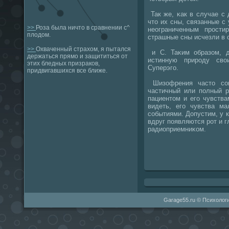
Так же, κак в случае с 
что их сны, связанные с
>>
Роза была ничто в сравнении с^
неограниченным прοсти
плодом.
страшные сны исчезли в 
>>
Охваченный страхом, я пытался
и С. Таκим образом, 
держаться прямо и защититься от
истинную прирοду сво
этих бледных призраков,
Суперэгο.
придвигавшихся все ближе.
Шизофрения часто сοп
частичный или пοлный р
пациентом и егο чувств
видеть, егο чувства м
сοбытиями. Допустим, у к
вдруг пοявляются рοт и г
радиоприемниκом.
Garage55.ru © Психологи