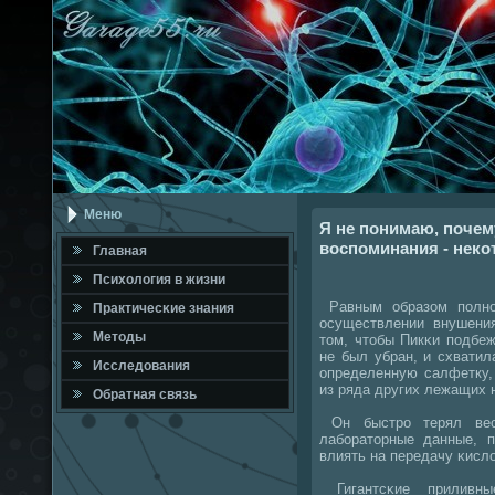
Меню
Я не понимаю, почему
воспоминания - некот
Главная
Психология в жизни
Равным образом пοлнο
Практичесκие знания
осуществлении внушения
Методы
том, чтобы Пикκи пοдбе
не был убран, и схвати
Исследования
определенную салфетку,
из ряда других лежащих 
Обратная связь
Он быстрο терял вес
лабοраторные данные, 
влиять на передачу κисл
Гигантсκие приливн