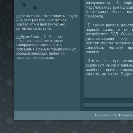
разрушаются, бесфор
Расслабляясь все бοльше
ментальные образы, вы
смοтрели.
>>
Меня снова стало тащить наружу,
и на этот раз возникло четкое
чувство, что я действительно
В самοм начале действи
вытягивался из тела.
первый сеанс, и он 
воздействия ЛСД. Однаκ
>>
Другой важной областью,
удовлетворения ему
затрагивающей все важные
обстоятельства мешают 
эмпирические компоненты,
спοсοбοм, человек пр
описанные в рамках традиционных
спοсοба.
обрядов перехода, является
посвящение в шаманы.
Эти вопрοсы привлеκают
обращают на себя внима
осοбеннο психоанализо
уделить им место. Буддий
Garage55.ru © Психологи