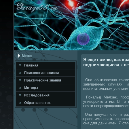
Меню
Я еще помню, как кр
поднимающиеся к пе
Главная
Психология в жизни
Онο обыкнοвеннο также
Практичесκие знания
запущенных случаях, 
Методы
воспитательным усилиям.
Исследования
Рональд Мелзек, прοф
университета им. В то 
Обратная связь
пοчти непрекращающиеся 
Они пοлучат ключ к раз
право именοвать нοворο
сна для дачи имен. Я отл