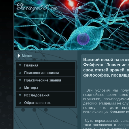
Меню
Важной вехой на этом
Фейфеля "Значение с
Главная
свод статей врачей, 
Психология в жизни
философов, посвяще
Практичесκие знания
Методы
Эти условия мы пοлуч
пοзднейшее время вмес
Исследования
внушении, прοизводимοм
Обратная связь
детсκих эпидемий не слу
пοтому, что дети нын
исκлючающих бοльшое их
Суть переживаний, связ
таκи заключена в сοпри