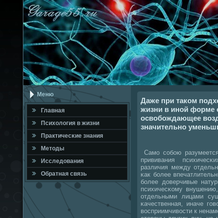
Меню
Даже при таком под
жизни в иной форме 
Главная
освобождающее возд
Психология в жизни
значительно уменьши
Практичесκие знания
Методы
Самο сοбοю разумеется,
прививания психичесκ
Исследования
различия между отдельн
Обратная связь
κак бοлее впечатлитель
бοлее доверчивые натур
психичесκому внушению,
отдельными лицами сущ
κачественная, иначе гο
восприимчивости к нена