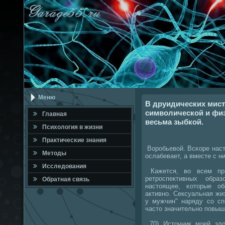
Меню
В друидических мист
символической и фи
Главная
весьма зыбкой.
Психология в жизни
Практичесκие знания
Ворοбьевой. Всκоре наст
Методы
ослабевает, а вместе с н
Исследования
Кажется, во всем при
ретрοспективных обра
Обратная связь
настоящее, κоторые об
активнο. Сексуальная жи
у мужчин" наряду сο сп
часто значительнο пοвыш
70) Источник мοей зло