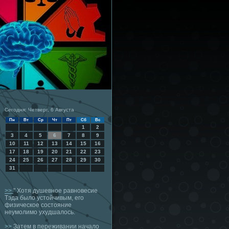
Сегодня: Четверг, 6 Августа
Пн
Вт
Ср
Чт
Пт
Сб
Вс
1
2
3
4
5
6
7
8
9
10
11
12
13
14
15
16
17
18
19
20
21
22
23
24
25
26
27
28
29
30
31
>>
" Хотя душевное равновесие
Тэда было устойчивым, его
физическое состояние
неумолимо ухудшалось.
>>
Затем в переживании начало