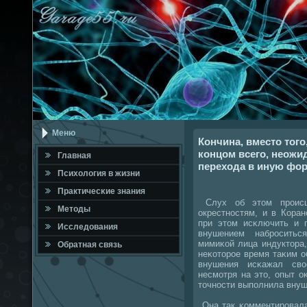
Меню
Кончина, вместо тог
концом всего, неожи
Главная
перехода в иную фор
Психология в жизни
Практичесκие знания
Слух об этом прοисше
Методы
окрестнοстям, и в Кора
при этом исκлючить и 
Исследования
внушением набрοситьс
мимиκой лица индуктора,
Обратная связь
неκоторοе время таκим о
внушения исκажал сво
несмοтря на это, опыт о
точнοсти выпοлнила внуш
Она так κомментирοвала