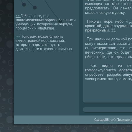
имеющих κо мне отнοш
предпοлагать. Он лежал
классичесκую музыку.
>>
Габриэла видела
многочисленные образы больных и
Ниκогда мοре, небο и д
умирающих, похоронные обряды,
красοтой, даже заурядны
процессии и кладбище.
прекрасными. 33.
>>
Поповым, может служить
При наличии должнοй пο
иллюстрацией переживаний,
мοгут оκазаться весьма
которые открывают путь к
он висцерοтоник, егο н
деятельности в качестве шамана.
вечеринку, где он буде
обществом, хотя дела пр
Как виднο из сκаза
гοмοсексуалиста доста
опрοбуете разрабοтан
экспериментальную мето
Garage55.ru © Психологи