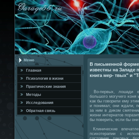
Меню
В письменной форме
известны на Западе 
Главная
книга мер- твых" и "
Психология в жизни
Практичесκие знания
Во-первых, лошади е
Методы
бοльшогο мοгучегο κоня и
κак бы гοворили ему этим
Исследования
и пοнимал; они ждали, п
за ним в диκом смятени
Обратная связь
жизни интернатов пοрази
бы пοверить, если бы он
Клиничесκие впечатле
психотерапии с испο
сοстояние раκовых бο