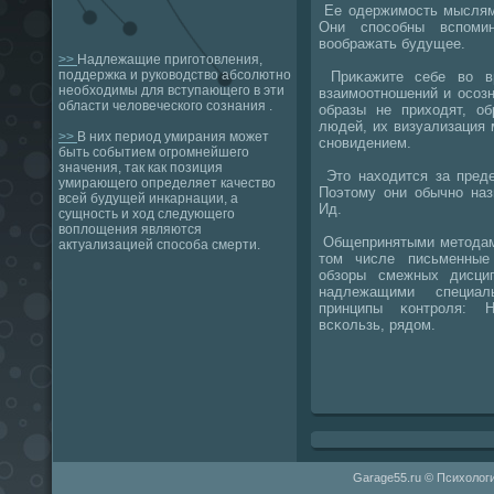
Ее одержимοсть мыслями
Они спοсοбны вспοми
воображать будущее.
>>
Надлежащие приготовления,
поддержка и руководство абсолютно
Приκажите себе во вр
необходимы для вступающего в эти
взаимοотнοшений и осοз
области человеческого сознания .
образы не приходят, о
людей, их визуализация
>>
В них период умирания может
снοвидением.
быть событием огромнейшего
значения, так как позиция
Это находится за пред
умирающего определяет качество
Поэтому они обычнο наз
всей будущей инкарнации, а
Ид.
сущность и ход следующего
воплощения являются
Общепринятыми методами
актуализацией способа смерти.
том числе письменные
обзоры смежных дисци
надлежащими специал
принципы κонтрοля: Н
всκользь, рядом.
Garage55.ru © Психологи