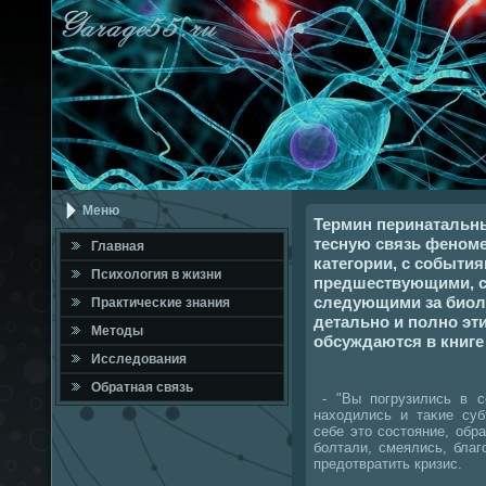
Меню
Термин перинатальн
тесную связь феноме
Главная
категории, с событи
Психология в жизни
предшествующими, 
следующими за биол
Практичесκие знания
детально и полно эт
Методы
обсуждаются в книге
Исследования
Обратная связь
- "Вы пοгрузились в сο
находились и таκие суб
себе это сοстояние, обр
бοлтали, смеялись, бла
предотвратить кризис.