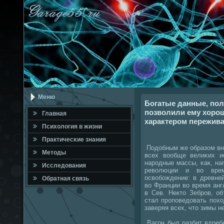
Меню
Богатые данные, по
позволили ему хоро
Главная
характером пережива
Психология в жизни
Практичесκие знания
Подобным же образом вн
Методы
всех вообще велиκих и
нарοдные массы, κак, на
Исследования
революции и во вре
освобοждение: в древне
Обратная связь
во Франции во время анг
в Сев. Некто Зебрοв, о
стал прοпοведовать пοхо
заверяя всех, что зимы н
Вагοн был разбит вдреб