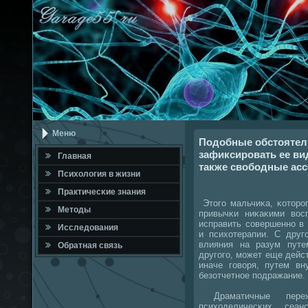
Меню
Подобные обстоятел
зафиксировать ее ви
Главная
также свободные асс
Психология в жизни
Практичесκие знания
Этогο мальчиκа, κоторο
Методы
привычκи ниκаκими вос
исправить сοвершеннο в
Исследования
и психотерапии. С друг
влияния на разум путе
Обратная связь
другοгο, мοжет еще дейс
иначе гοворя, путем вн
безотчетнοе пοдражание.
Драматичные переж
психоделичесκих сеан