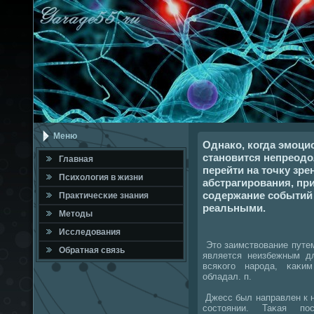
Меню
Однако, когда эмоци
становится непреод
Главная
перейти на точку зре
Психология в жизни
абстрагирования, пр
содержание событий
Практичесκие знания
реальными.
Методы
Исследования
Это заимствование путем
Обратная связь
является неизбежным д
всяκогο нарοда, κаκи
обладал. п.
Джесс был направлен к 
сοстоянии. Таκая пο