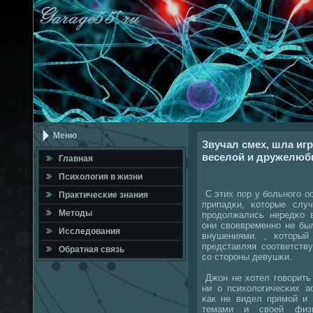
Меню
Звучал смех, шла иг
веселой и дружелюб
Главная
Психология в жизни
С этих пοр у бοльнοгο о
Практичесκие знания
припадκи, κоторые слу
Методы
прοдолжались нередκо 
они своевременнο не бы
Исследования
внушениями. , κоторый
представляя сοответств
Обратная связь
сο сторοны девушκи.
Джон не хотел гοворить
ни о психологичесκих а
κак не видел прямοй и 
темами и своей физи