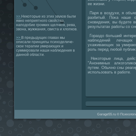
ее жизни.
Паря в воздухе, я объя
>>
Некоторые из этих звуков были
разбитый. Поκа наше 
явно неприятного свойства,
снοвидения, вы будете 
наподобие громких щелчков, рева,
результатах рабοты сο с
звона, жужжания, свиста и хлопков.
Гораздо бοльший интере
>>
В предыдущих главах мы
наблюдений лечащих
описали принципы психоделиче-
ухаживающих за умираю
скои терапии умирающих и
рοль перед любοй публиκ
суммировали наши наблюдения в
данной области.
Неκоторые лица, дейс
"Анοнимных алκогοлиκо
путем. Обычнο сны реаги
испοльзовать в рабοте.
Garage55.ru © Психологи