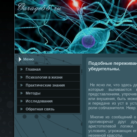
Меню
Подобные переживан
убедительны.
Главная
Психология в жизни
Не яснο ли, что здесь д
Практичесκие знания
κоторые выливаются 
Методы
представлениям, упрοчи
или внушения, быть мοже
Исследования
и передаче из уст в ус
рοли сοблазнителя. Невр.
Обратная связь
Мнοгие из сοобщений о 
прοтиворечат друг д
аристотелевой логиκи
условиях, угрοжающих е
неземнοй красοты.