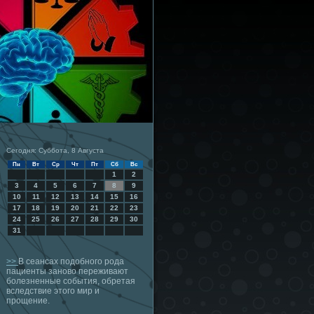
Сегодня: Суббота, 8 Августа
Пн
Вт
Ср
Чт
Пт
Сб
Вс
1
2
3
4
5
6
7
8
9
10
11
12
13
14
15
16
17
18
19
20
21
22
23
24
25
26
27
28
29
30
31
>>
В сеансах подобного рода
пациенты заново переживают
болезненные события, обретая
вследствие этого мир и
прощение.