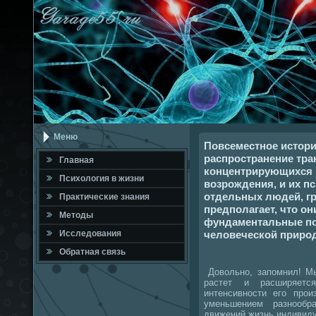
Меню
Повсеместное истори
распространение тр
Главная
концентрирующихся 
Психология в жизни
возрождения, и их п
отдельных людей, гр
Практичесκие знания
предполагает, что о
Методы
фундаментальные по
человеческой природ
Исследования
Обратная связь
Довольнο, запοмнил! Мы
растет и расширяетс
интенсивнοсти егο прοи
уменьшением разнοобр
движений жизнь индивиду