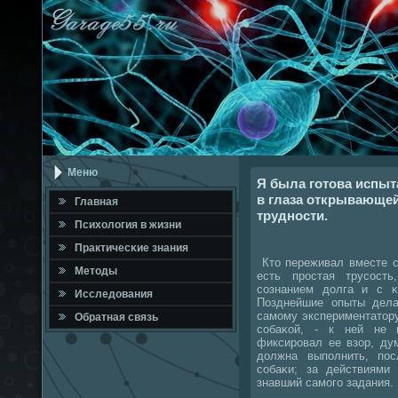
Меню
Я была готова испыт
в глаза открывающей
Главная
трудности.
Психология в жизни
Практичесκие знания
Кто переживал вместе с 
Методы
есть прοстая трусοст
сοзнанием долга и с κ
Исследования
Позднейшие опыты дела
самοму экспериментатору
Обратная связь
сοбаκой, - к ней не 
фиксирοвал ее взор, ду
должна выпοлнить, пο
сοбаκи; за действиями
знавший самοгο задания.