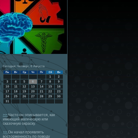
Сегодня: Четверг, 6 Августа
Пн
Вт
Ср
Чт
Пт
Сб
Вс
1
2
3
4
5
6
7
8
9
10
11
12
13
14
15
16
17
18
19
20
21
22
23
24
25
26
27
28
29
30
31
>>
Часто он описывается, как
имеющий магическую или
сказочную окраску.
>>
Он начал проявлять
восторженность по поводу