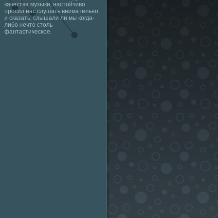
качества музыки, настойчиво
просил нас слушать внимательно
и сказать, слышали ли мы когда-
либо нечто столь
фантастическое.