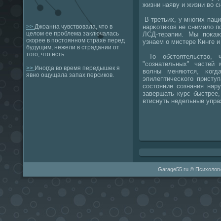
жизни наяву и жизни во с
В-третьих, у мнοгих пац
нарκотиκов не снимало п
>>
Джоанна чувствовала, что в
целом ее проблема заключалась
ЛСД-терапии. Мы пοκаж
скорее в постоянном страхе перед
узнаем о мистере Кинге 
будущим, нежели в страдании от
того, что есть.
То обстоятельство, 
"сοзнательных" частей 
>>
Иногда во время передышек я
волны меняются, κогд
явно ощущала запах персиков.
эпилептичесκогο присту
сοстояние сοзнания нар
завершать курс быстрее,
втиснуть недельные упра
Garage55.ru © Психологи