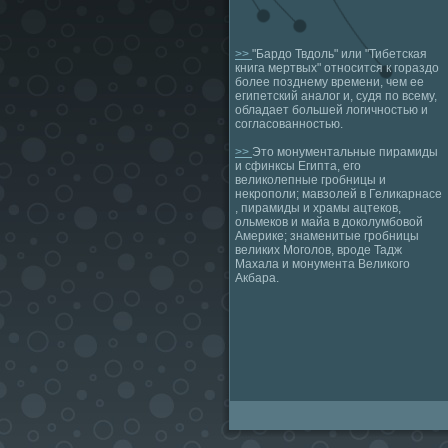
>>
"Бардо Твдоль" или "Тибетская
книга мертвых" относится к гораздо
более позднему времени, чем ее
египетский аналог и, судя по всему,
обладает большей логичностью и
согласованностью.
>>
Это монументальные пирамиды
и сфинксы Египта, его
великолепные гробницы и
некрополи; мавзолей в Геликарнасе
, пирамиды и храмы ацтеков,
ольмеков и майа в доколумбовой
Америке; знаменитые гробницы
великих Моголов, вроде Тадж
Махала и монумента Великого
Акбара.