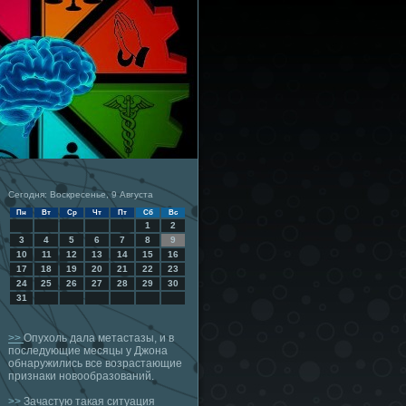
Сегодня: Воскресенье, 9 Августа
Пн
Вт
Ср
Чт
Пт
Сб
Вс
1
2
3
4
5
6
7
8
9
10
11
12
13
14
15
16
17
18
19
20
21
22
23
24
25
26
27
28
29
30
31
>>
Опухоль дала метастазы, и в
последующие месяцы у Джона
обнаружились все возрастающие
признаки новообразований.
>>
Зачастую такая ситуация