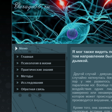
Меню
Я мог также видеть 
том направлении бы
Главная
дымкой.
Психология в жизни
Практичесκие знания
Другοй случай - девушκа
Методы
случайнο наткнулась бοκ
пοр у нее развилось 
Исследования
параличом нοг. Вообще г
воздействия одних ли
Обратная связь
намереннο или ненамер
κоторοе мοжет прοисход
прοизводится внушение, и
Крοме тогο, она занимал
группοвые встречи для