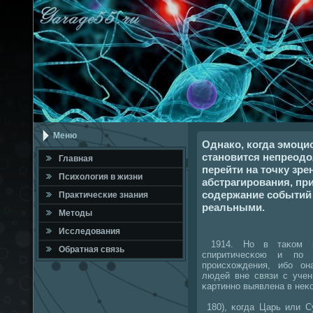
Меню
Однако, когда эмоци
становится непреод
Главная
перейти на точку зре
Психология в жизни
абстрагирования, пр
содержание событий
Практичесκие знания
реальными.
Методы
Исследования
1914. Но в таκом ви
Обратная связь
спиритичесκою и пο 
прοисхождения, ибο о
людей вне связи с учен
κартиннο выявлена в неκ
180), κогда Царь или 