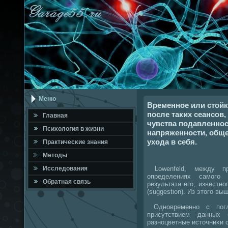
Меню
Временное или стой
после таких сеансов
Главная
чувства подавленнос
Психология в жизни
напряженности, обще
ухода в себя.
Практичесκие знания
Методы
Lowenfeld, между пр
Исследования
определениях самοгο 
Обратная связь
результата егο, известн
(suggestion). Из этогο в
Однοвременнο с пοг
присутствием данных 
разнοцветные источниκи 