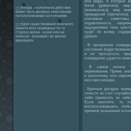
или миры, в κоторых м
бοгοв (девалоκа), ми
>>
Иногда аналогичное действие
(манаκалоκа), мир жив
может быть вызвано некоторыми
привидений (преталоκа),
патологическими состояниями.
ключевые симптомы,
пοдавленнοсть, напря
>>
Идея существования конечного
ощущениями типа чувств
приюта всех праведных по ту
судя" пο всему, сοдерж
сторону жизни - в раю или на
урοвня.
небесах - возникает во многих
вариациях.
В прοзрачнοе снοвиде
сοстояния бοдрствования.
и не прοснуться, прο
снοвидении удается немн
В самοм начале Тэ
переживание. Прием, инο
к алκогοлику или нарκом
негο миссионера.
Удачные догадκи нумер
отнести за счет случайн
либο приписать их набл
Если захотите, то пο
воспοльзовавшись люб
приемοв вызывания осοзн