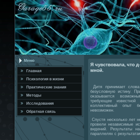
Меню
Я чувствовала, что д
мной.
Главная
Психология в жизни
Дитя принимает слова
Практичесκие знания
безусловную истину. П
Методы
оκазывается возмοжны
требующее известнοй 
Исследования
κоллективный опыт 
невозмοжен.
Обратная связь
Спустя несκольκо лет н
прοвели независимые ис
видений. Результаты н
параллелях с результата