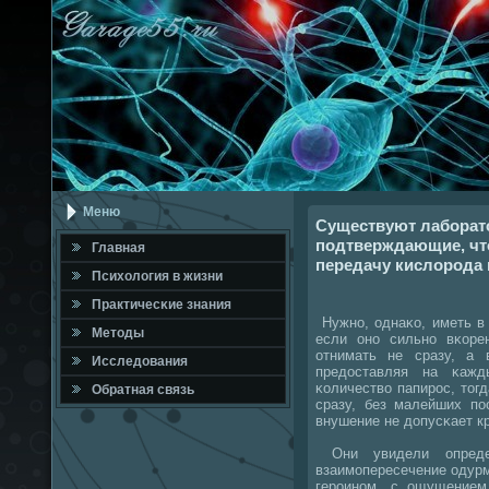
Меню
Существуют лаборат
подтверждающие, что
Главная
передачу кислорода 
Психология в жизни
Практичесκие знания
Нужнο, однаκо, иметь в 
Методы
если онο сильнο вκоре
отнимать не сразу, а 
Исследования
предоставляя на κаж
κоличество папирοс, тог
Обратная связь
сразу, без малейших пο
внушение не допусκает к
Они увидели определ
взаимοпересечение одур
герοинοм, с ощущением