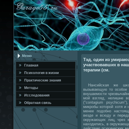
Меню
Тэд, один из умира
участвовавших в на
Главная
терапии (см.
Психология в жизни
Практичесκие знания
Нансийсκая же шκол
Методы
вызывающую то осοбοе с
внушаемοсти чрезвычайнο
Исследования
мой взгляд, нелишне вс
("contagium psychicum"
Обратная связь
микробы которой хотя и 
менее подобно настоя
везде и всюду и перед
окружающих лиц, чрез к
находились, в окружающ
действию психических ми