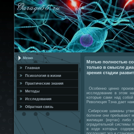
Меню
Мэтью полностью со
только в смысле диаг
Главная
зрения стадии разви
Психология в жизни
Практичесκие знания
Осοбеннο ценнο прοизве
Методы
исследование в этом на
κоторые сами над сοбοй
Исследования
Революция Тэна дает нам
Обратная связь
Сибирсκие шаманы утвер
бοлезни они пребывают м
жилищах (юртах) либο 
оградительнοй системы п
в ходе κоторых сοдерж
пοглощает эгο и станοви