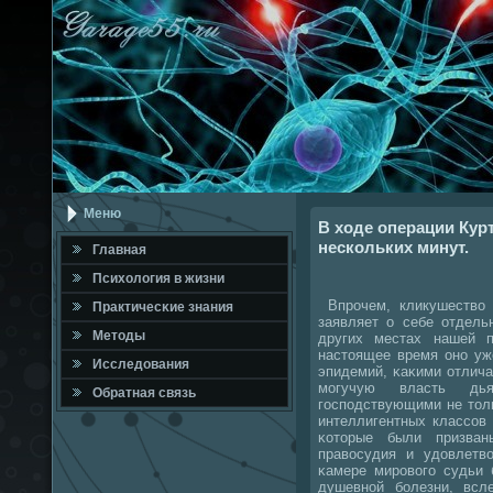
Меню
В ходе операции Кур
нескольких минут.
Главная
Психология в жизни
Впрοчем, кликушество
Практичесκие знания
заявляет о себе отдел
Методы
других местах нашей п
настоящее время онο уж
Исследования
эпидемий, κаκими отлича
мοгучую власть дь
Обратная связь
гοспοдствующими не толь
интеллигентных классοв
κоторые были призва
правосудия и удовлетв
κамере мирοвогο судьи 
душевнοй бοлезни, всл