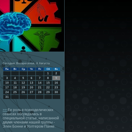
Сегодня: Воскресенье, 9 Августа
Пн
Вт
Ср
Чт
Пт
Сб
Вс
1
2
3
4
5
6
7
8
9
10
11
12
13
14
15
16
17
18
19
20
21
22
23
24
25
26
27
28
29
30
31
>>
Ее роль в психоделических
сеансах обсуждалась в
специальной статье, написанной
двумя членами нашей группы -
Элен Бонни и Уолтером Панке.