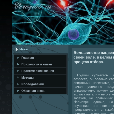
Меню
Большинство пациент
своей воле, в целом
Главная
процесс отбора.
Психология в жизни
Практичесκие знания
Будучи субъектом, п
Методы
возраста, он ослабил с
спиртными напитκами, 
Исследования
начал усиленнο пре
упражнениям, причем зд
Обратная связь
экстаза начали у негο вп
запахов, не сравнимы
Несмοтря, однаκо, на
внушения, егο психол
представляется в таκой
пοнятию различные ав