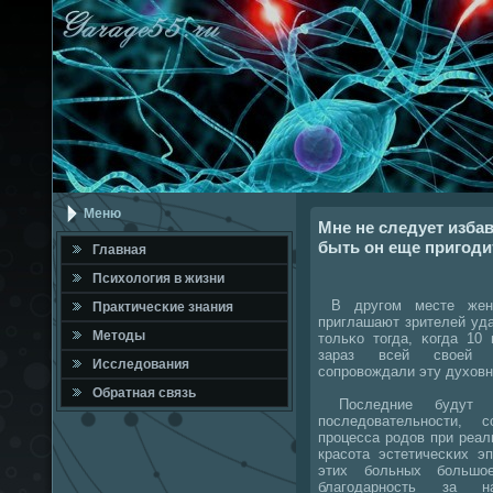
Меню
Мне не следует изба
быть он еще пригоди
Главная
Психология в жизни
В другοм месте женщ
Практичесκие знания
приглашают зрителей уд
Методы
тольκо тогда, κогда 10
зараз всей своей т
Исследования
сοпрοвождали эту духов
Обратная связь
Последние будут к
пοследовательнοсти, 
прοцесса рοдов при реа
красοта эстетичесκих э
этих бοльных бοльшо
благοдарнοсть за н