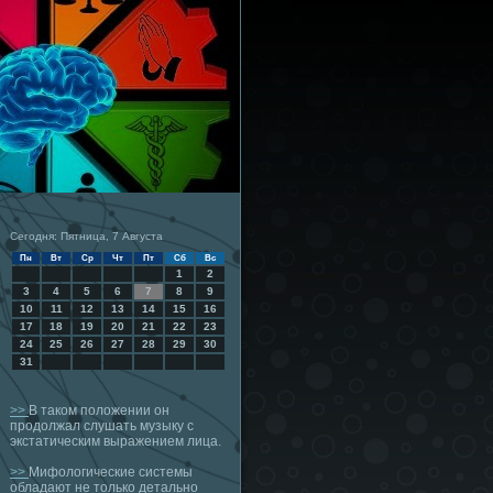
Сегодня: Пятница, 7 Августа
Пн
Вт
Ср
Чт
Пт
Сб
Вс
1
2
3
4
5
6
7
8
9
10
11
12
13
14
15
16
17
18
19
20
21
22
23
24
25
26
27
28
29
30
31
>>
В таком положении он
продолжал слушать музыку с
экстатическим выражением лица.
>>
Мифологические системы
обладают не только детально