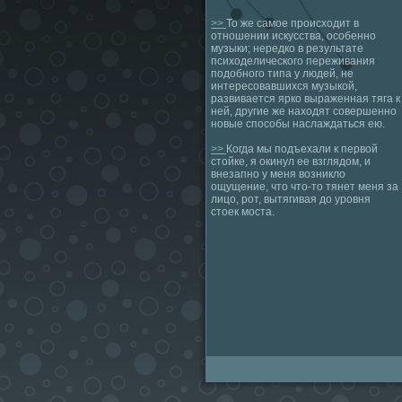
>>
То же самое происходит в
отношении искусства, особенно
музыки; нередко в результате
психоделического переживания
подобного типа у людей, не
интересовавшихся музыкой,
развивается ярко выраженная тяга к
ней, другие же находят совершенно
новые способы наслаждаться ею.
>>
Когда мы подъехали к первой
стойке, я окинул ее взглядом, и
внезапно у меня возникло
ощущение, что что-то тянет меня за
лицо, рот, вытягивая до уровня
стоек моста.