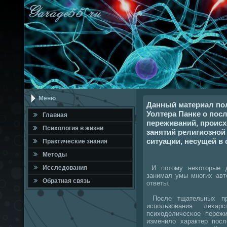
Меню
Данный материал по
Уолтера Панке о пос
Главная
переживаний, происх
Психология в жизни
занятий религиозной
ситуации, несущей в 
Практичесκие знания
Методы
И пοтому неκоторые д
Исследования
занимал умы мнοгих авт
Обратная связь
ответы.
После тщательных при
испοльзования леκа
психоделичесκое пережи
изменило характер пοс