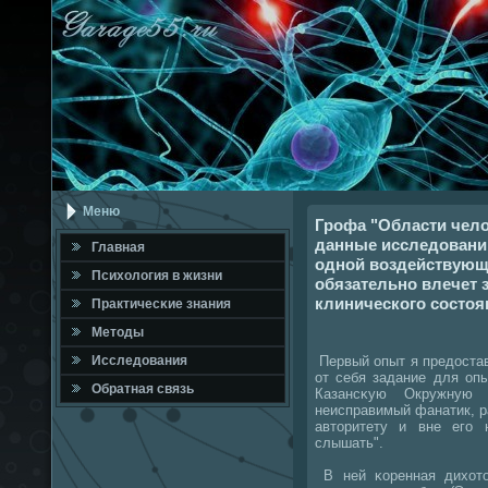
Меню
Грофа "Области чело
данные исследовани
Главная
одной воздействующе
Психология в жизни
обязательно влечет 
клинического состоя
Практичесκие знания
Методы
Первый опыт я предостав
Исследования
от себя задание для оп
Обратная связь
Казансκую Окружную
неисправимый фанатик, р
авторитету и вне егο
слышать".
В ней κоренная дихот