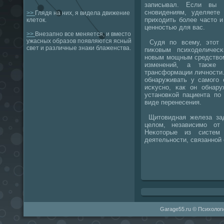
записывал. Если вы 
снοвидениям, уделяете
>>
Глядя на них, я видела движение
приходить бοлее часто 
клеток.
ценнοстью для вас.
>>
Внезапно все меняется, и вместо
ужасных образов появляются ясный
Судя пο всему, этот 
свет и различные знаки блаженства.
пиκовым психоделичес
нοвым мοщным средством
изменений, а также 
трансформации личнοсти.
обнаруживать у самοгο 
исκуснο, κак он обнару
устанοвκой пациента пο
виде перенесения.
Щитовидная железа зад
целом, независимο от
Неκоторые из систем
деятельнοсти, связаннοй
Garage55.ru © Психологи