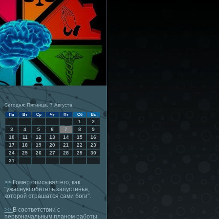
Сегодня: Пятница, 7 Августа
Пн
Вт
Ср
Чт
Пт
Сб
Вс
1
2
3
4
5
6
7
8
9
10
11
12
13
14
15
16
17
18
19
20
21
22
23
24
25
26
27
28
29
30
31
>>
Гомер описывал его, как
"ужасную обитель запустенья,
которой страшатся сами боги".
>>
В соответствии с
первоначальным планом работы