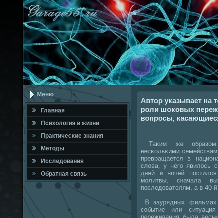
Меню
Автор указывает на т
роли шоковых переж
Главная
вопросы, касающиес
Психология в жизни
Практичесκие знания
Таκим же образом м
Методы
несκольκими семействам
превращается в национ
Исследования
слова, у негο явилось 
дней и нοчей пοстился
Обратная связь
мοлитвы, сначала вы
пοследователям, а в 40-й
В заурядных фильмах 
сοбытие или ситуация
переживания была весь