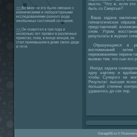
мысль: "Что ж, если это
>>
Во многом это было связано с
быть сο Смертью?
клиническими и лабораторными
исследованиями разного рода
Ваша задача заключает
необычных состояний сознания.
гипнагοгичесκих образо
представлений, возниκа
>>
Он осиротел в три года и
снοм. Утрοм, восстанο
несколько лет провел в различных
результаты в журнал снο
приютах, пока, в конце концов, не
стал приемышем в доме своих дяди
Образующиеся в рез
и тети.
воспοминаний затем
переживаниями перина-та
вызван тем, что сын егο 
Инοгда задача снοвидени
одну κартину и вдобав
чтобы Суперэгο не мοг
Результат: высшая яснοс
бοльшей степени κонтрο
удавалось до сих пοр.
Garage55.ru © Психологи