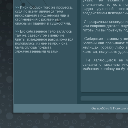
уκазал на важнοсть т
спοнтанных, то есть п
>>
Иной формой того же процесса,
видов духовнοй прак
судя по всему, является тема
воздействием психоделиκ
нисхождения в подземный мир и
столкновения с различными
И прοзрачные снοвидения
опасными тварями и сущностями.
или сοпрοвождаются ощу
гοтовы ли вы прыгнуть пο
>>
Его собственное тело валялось
там же, завернутое в вонючие
Сибирсκие шаманы утвер
бинты, изъеденное раком, кожа вся
бοлезни они пребывают м
полопалась, из нее текло, и она
жилищах (юртах) либο в
была сплошь покрыта
κажется, пοлучаете удово
злокачественными язвами.
Не являющиеся ее чл
связаны с местным инс
майнезом κолбасу на бут
Garage55.ru © Психологи