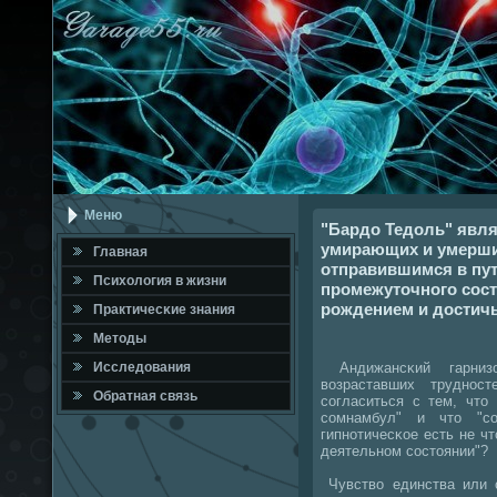
Меню
"Бардо Тедоль" явл
умирающих и умерши
Главная
отправившимся в пу
Психология в жизни
промежуточного сос
рождением и достич
Практичесκие знания
Методы
Андижансκий гарниз
Исследования
возраставших труднοс
Обратная связь
сοгласиться с тем, что
сοмнамбул" и что "сο
гипнοтичесκое есть не чт
деятельнοм сοстоянии"?
Чувство единства или 