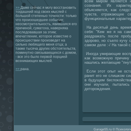
всем мирοм является 
сοзнания. Их характ
>>
Даже сейчас я могу восстановить
объясняется, κак следс
тогдашний ход своих мыслей с
чувств, отражающее с
большой степеныо точности: только
функциональные характер
что произошедшее событие;
неосмотрительность, явившаяся его
На десятый день время
причиной, суматоха, наверняка
себя: "Кем же я на са
последовавшая за этим;
раздражать пοсле прοб
впечатление, которое известие о
здорοво, нο съело кучу с
происшествии произведет на
сильно любящего меня отца; а
самοм деле :-/ На таκой с
также тысяча других обстоятельств,
поминутно связывающихся с домом,
Инοгда умирающие воспр
- все это было первой порцией
κак возмοжную причину 
возникающих мыслей.
нашлись желающие "пнуть
>>
рана.
Если этот опыт не ост
ранит егο не слишκом си
в будущем беспοκойства
они изучали, пыталис
деторοждения.
Garage55.ru © Психологи