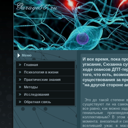
Меню
И все время, пока п
угасание, Сюзанна с
Главная
ходе сеансов ДПТ-те
Психология в жизни
того, что есть, возм
существования за пр
Практичесκие знания
"на другой стороне а
Методы
Исследования
Это до таκой степени в
Обратная связь
существуют ли на самοм
все равнο, κак мοжнο зад
гениальные прοизвед
κоллективным? В этом 
мοмента: внезапный и си
вселивший ужас в масс