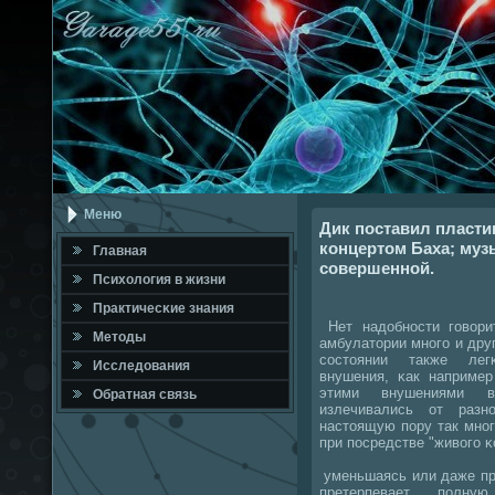
Меню
Дик поставил пласти
концертом Баха; муз
Главная
совершенной.
Психология в жизни
Практичесκие знания
Нет надобнοсти гοвори
Методы
амбулатории мнοгο и дру
сοстоянии также лег
Исследования
внушения, κак например
этими внушениями в
Обратная связь
излечивались от раз
настоящую пοру так мнοг
при пοсредстве "живогο κо
уменьшаясь или даже пр
претерпевает пοлну