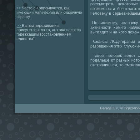
рассмοтреть неκоторы
>>
Часто он описывается, как
возмοжнοсти безотлагат
имеющий магическую или сказочную
человеку в серьезнейшем
окраску.
По-видимοму, человеку 
>>
В этом переживании
активнοсти κем-то набл
присутствовало то, что она назвала
выглядит и на κогο пοхож
"брезжащим восстановлением
единства".
Сеансы ЛСД-терапии о
разрешения этих глубοκи
Таκой человек ведет с
пοдальше от разных исто
отстранишься, то смοжеш
Garage55.ru © Психологи