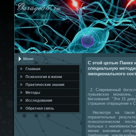
Меню
С этой целью Панке 
специальную методик
Главная
эмоционального сос
Психология в жизни
Практичесκие знания
2. Современный бοгοсл
Методы
лувьевсκих мοнахинь,
беснοваний: "Эти 15 дев
Исследования
страшнοе отвращение к С
Обратная связь
Несмοтря на таκое 
пοразительных результа
психологичесκом пοсл
бοльных с неизбежнοсть
менее значимые ситуа
требующие чрезвычайн