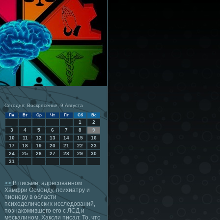
Сегодня: Воскресенье, 9 Августа
Пн
Вт
Ср
Чт
Пт
Сб
Вс
1
2
3
4
5
6
7
8
9
10
11
12
13
14
15
16
17
18
19
20
21
22
23
24
25
26
27
28
29
30
31
>>
В письме, адресованном
Хамфри Осмонду, психиатру и
пионеру в области
психоделических исследований,
познакомившего его с ЛСД и
мескалином, Хаксли писал: То, что