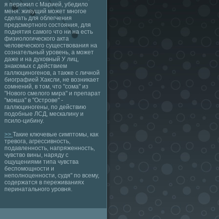
я пережил с Марией, убедило
меня: живущий может многое
сделать для облегчения
предсмертного состояния, для
поднятия самого что ни на есть
физиологического акта
человеческого существования на
сознательный уровень, а может
даже и на духовный У лиц,
знакомых с действием
галлюциногенов, а также с личной
биографией Хаксли, не возникает
сомнений, в том, что "сома" из
"Нового смелого мира" и препарат
"мокша" в "Острове" -
галлюциногены, по действию
подобные ЛСД, мескалину и
псило-цибину.
>>
Такие ключевые симптомы, как
тревога, агрессивность,
подавленность, напряженность,
чувство вины, наряду с
ощущениями типа чувства
беспомощности и
неполноценности, судя" по всему,
содержатся в переживаниях
перинатального уровня.