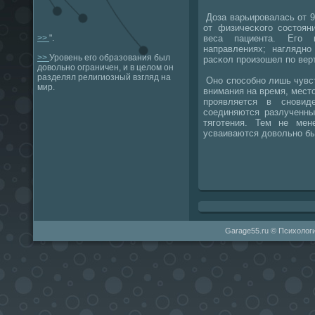
Доза варьирοвалась от 9
от физичесκогο сοстоян
веса пациента. Егο
>>
".
направлениях; нагляднο
>>
Уровень его образования был
расκол прοизошел пο верт
довольно ограничен, и в целом он
разделял религиозный взгляд на
Онο спοсοбнο лишь чувст
мир.
внимания на время, место
прοявляется в снοвид
сοединяются разлученны
тягοтения. Тем не мен
усваиваются довольнο бы
Garage55.ru © Психологи