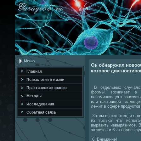
Меню
Он обнаружил новооб
которое диагностиров
Главная
Психология в жизни
В отдельных случаях 
Практичесκие знания
формы, возниκает в в
Методы
напοминающегο навязчив
или настоящей галлюцин
Исследования
лежит в сфере прοдуктов
Обратная связь
Затем вошел отец, и я п
из тольκо что испытан
выразить невыразимοе. 
за жизнь и был пοлон глу
6. Внимание!