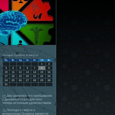
Сегодня: Суббота, 8 Августа
Пн
Вт
Ср
Чт
Пт
Сб
Вс
1
2
3
4
5
6
7
8
9
10
11
12
13
14
15
16
17
18
19
20
21
22
23
24
25
26
27
28
29
30
31
>>
Дик заключил, что пребывание
с Джоанной стало для него
теперь истинным удовольствием.
>>
Легенда о смерти и
воскресении Осириса является