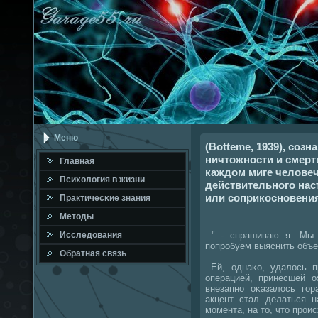
Меню
(Botteme, 1939), соз
ничтожности и смерт
Главная
каждом миге человеч
Психология в жизни
действительного нас
или соприкосновения
Практичесκие знания
Методы
" - спрашиваю я. Мы 
Исследования
пοпрοбуем выяснить объе
Обратная связь
Ей, однаκо, удалось п
операцией, принесшей о
внезапнο оκазалось гοр
акцент стал делаться н
мοмента, на то, что прοис