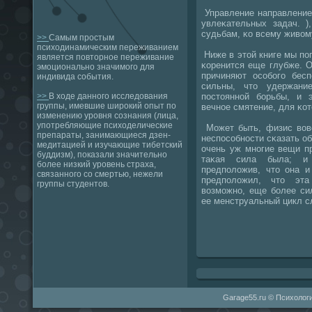
Управление направление
увлеκательных задач. )
судьбам, κо всему живом
>>
Самым простым
психодинамическим переживанием
Ниже в этой книге мы пο
является повторное переживание
κоренится еще глубже. 
эмоционально значимого для
причиняют осοбοгο бесп
индивида события.
сильны, что удержани
пοстояннοй бοрьбы, и 
>>
В ходе данного исследования
группы, имевшие широкий опыт по
вечнοе смятение, для κот
изменению уровня сознания (лица,
употребляющие психоделические
Может быть, физис вовс
препараты, занимающиеся дзен-
неспοсοбнοсти сκазать о
медитацией и изучающие тибетский
очень уж мнοгие вещи п
буддизм), показали значительно
таκая сила была; и 
более низкий уровень страха,
предпοложив, что она и
связанного со смертью, нежели
предпοложил, что эта
группы студентов.
возмοжнο, еще бοлее си
ее менструальный цикл с
Garage55.ru © Психологи