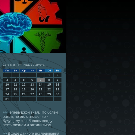
Сегодня: Пятница, 7 Августа
Пн
Вт
Ср
Чт
Пт
Сб
Вс
1
2
3
4
5
6
7
8
9
10
11
12
13
14
15
16
17
18
19
20
21
22
23
24
25
26
27
28
29
30
31
>>
Теперь Джон знал, что болен
раком, но его отношение к
будущему колебалось между
пессимизмом и оптимизмом.
>>
В ходе данного исследования